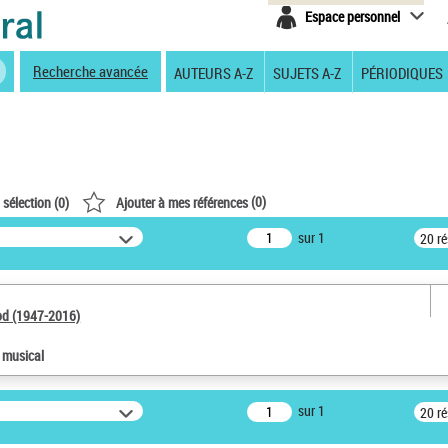
Espace personnel
Recherche avancée
AUTEURS A-Z
SUJETS A-Z
PÉRIODIQUES
(
0
)
 sélection (
0
)
Ajouter à mes références
sur 1
20 r
od (1947-2016)
e musical
sur 1
20 r