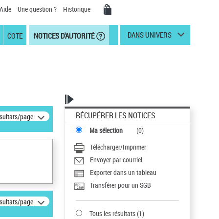
Aide
Une question ?
Historique
DANS UNIVERS
COTE
NOTICES D'AUTORITÉ
RÉCUPÉRER LES NOTICES
ésultats/page
Ma sélection
(
0
)
Télécharger/Imprimer
Envoyer par courriel
Exporter dans un tableau
Transférer pour un SGB
ésultats/page
Tous les résultats
(
1
)