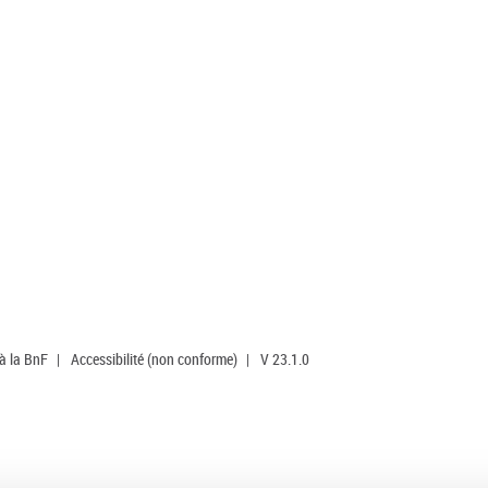
 à la BnF
|
Accessibilité (non conforme)
|
V 23.1.0