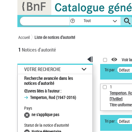
Panneau de gestion des cookies
Tout
Accueil
Liste de notices d’autorité
1
Notices d'autorité
Voir la
VOTRE RECHERCHE
Tri par :
Défaut
Recherche avancée dans les
notices d’autorité
1
Œuvres liées à l'auteur :
Temperton, R
Temperton, Rod (1947-2016)
[Thriller]
Titre uniform
Pays
ne s'applique pas
Tri par :
Défaut
Statut de la notice d’autorité
Notice élémentaire