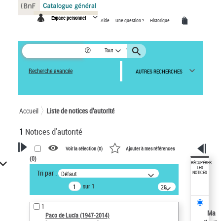
Panneau de gestion des cookies
Espace personnel
Aide
Une question ?
Historique
Tout
Recherche avancée
AUTRES RECHERCHES
Accueil
Liste de notices d’autorité
1
Notices d'autorité
Voir la sélection (
0
)
Ajouter à mes références
(
0
)
VOTRE RECHERCHE
RÉCUPÉRER
LES
Tri par :
Défaut
NOTICES
Recherche avancée dans les
sur 1
notices d’autorité
20
résultats/page
Œuvres liées à l'auteur :
1
Paco de Lucía (1947-2014)
Ma
Paco de Lucía (1947-2014)