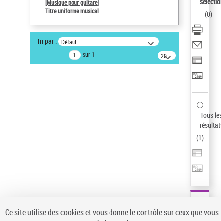
sélectio
[Musique pour guitare]
Type de notice d'autorité
Titre uniforme musical
(
0
)
Titre uniforme musical
Œuvre
Sauvegarder votre recherche
Tri par :
Défaut
sur 1
20
AFFINER
résultats/page
Type de notice d'autorité
Œuvre
(1)
Titre uniforme musical
(1)
Tous le
Statut de la notice d’autorité
résultat
Pays
(
1
)
Auteur d’œuvre
Ce site utilise des cookies et vous donne le contrôle sur ceux que vous