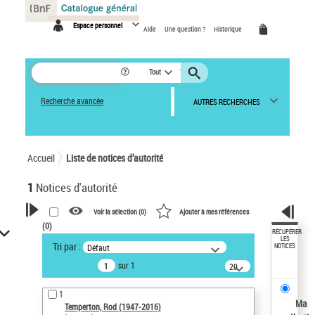
Panneau de gestion des cookies
Espace personnel
Aide
Une question ?
Historique
Tout
Recherche avancée
AUTRES RECHERCHES
Accueil
Liste de notices d’autorité
1
Notices d'autorité
Voir la sélection (
0
)
Ajouter à mes références
(
0
)
VOTRE RECHERCHE
RÉCUPÉRER
LES
Tri par :
Défaut
NOTICES
Recherche avancée dans les
sur 1
notices d’autorité
20
résultats/page
Œuvres liées à l'auteur :
1
Temperton, Rod (1947-2016)
Ma
Temperton, Rod (1947-2016)