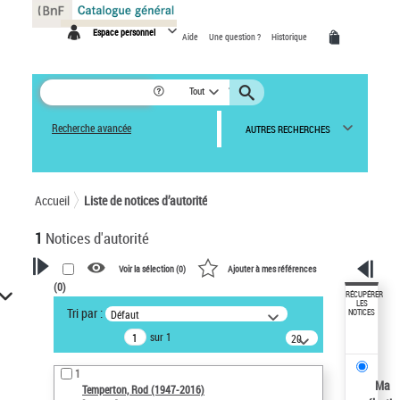
Panneau de gestion des cookies
Espace personnel
Aide
Une question ?
Historique
Tout
Recherche avancée
AUTRES RECHERCHES
Accueil
Liste de notices d’autorité
1
Notices d'autorité
Voir la sélection (
0
)
Ajouter à mes références
(
0
)
VOTRE RECHERCHE
RÉCUPÉRER
LES
Tri par :
Défaut
NOTICES
Recherche avancée dans les
sur 1
notices d’autorité
20
résultats/page
Œuvres liées à l'auteur :
1
Temperton, Rod (1947-2016)
Ma
Temperton, Rod (1947-2016)