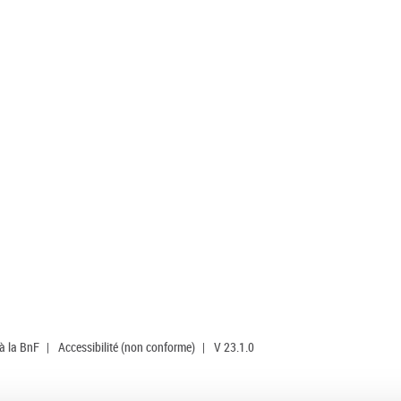
 à la BnF
|
Accessibilité (non conforme)
|
V 23.1.0