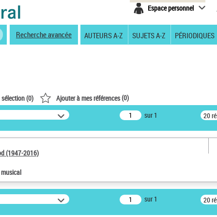
Espace personnel
Recherche avancée
AUTEURS A-Z
SUJETS A-Z
PÉRIODIQUES
(
0
)
 sélection (
0
)
Ajouter à mes références
sur 1
20 r
od (1947-2016)
e musical
sur 1
20 r