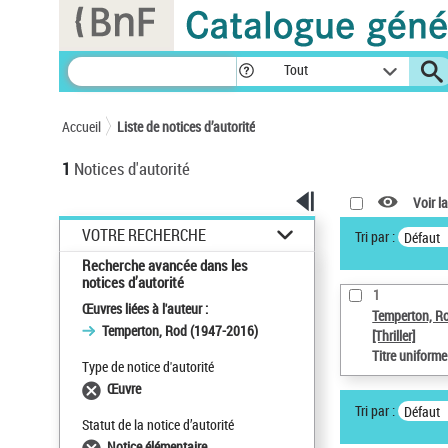
Panneau de gestion des cookies
Tout
Accueil
Liste de notices d’autorité
1
Notices d'autorité
Voir la
VOTRE RECHERCHE
Tri par :
Défaut
Recherche avancée dans les
notices d’autorité
1
Œuvres liées à l'auteur :
Temperton, R
Temperton, Rod (1947-2016)
[Thriller]
Titre uniform
Type de notice d'autorité
Œuvre
Tri par :
Défaut
Statut de la notice d’autorité
Notice élémentaire