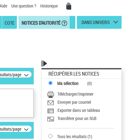
Aide
Une question ?
Historique
DANS UNIVERS
COTE
NOTICES D'AUTORITÉ
RÉCUPÉRER LES NOTICES
ésultats/page
Ma sélection
(
0
)
Télécharger/Imprimer
Envoyer par courriel
Exporter dans un tableau
Transférer pour un SGB
ésultats/page
Tous les résultats
(
1
)