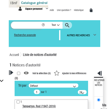
Panneau de gestion des cookies
Espace personnel
Aide
Une question ?
Historique
Tout
Recherche avancée
AUTRES RECHERCHES
Accueil
Liste de notices d’autorité
1
Notices d'autorité
Voir la sélection (
0
)
Ajouter à mes références
(
0
)
VOTRE RECHERCHE
RÉCUPÉRER
LES
Tri par :
Défaut
NOTICES
Recherche avancée dans les
sur 1
notices d’autorité
20
résultats/page
Œuvres liées à l'auteur :
1
Temperton, Rod (1947-2016)
Ma
Temperton, Rod (1947-2016)