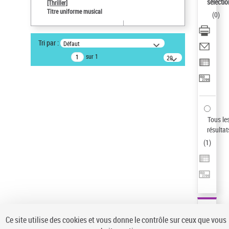
sélectio
[Thriller]
Auteur d’œuvre
Titre uniforme musical
(
0
)
Temperton, Rod (1947-2016)
Sauvegarder votre recherche
Tri par :
Défaut
AFFINER
sur 1
20
résultats/page
Type de notice d'autorité
Œuvre
(1)
Titre uniforme musical
(1)
Statut de la notice d’autorité
Tous le
résultat
Pays
(
1
)
Auteur d’œuvre
Ce site utilise des cookies et vous donne le contrôle sur ceux que vous