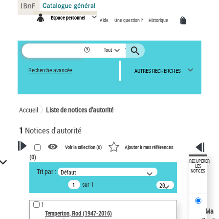
Panneau de gestion des cookies
Espace personnel
Aide
Une question ?
Historique
Tout
Recherche avancée
AUTRES RECHERCHES
Accueil
Liste de notices d’autorité
1
Notices d'autorité
Voir la sélection (
0
)
Ajouter à mes références
(
0
)
VOTRE RECHERCHE
RÉCUPÉRER
LES
Tri par :
Défaut
NOTICES
Recherche avancée dans les
sur 1
notices d’autorité
20
résultats/page
Œuvres liées à l'auteur :
1
Temperton, Rod (1947-2016)
Ma
Temperton, Rod (1947-2016)