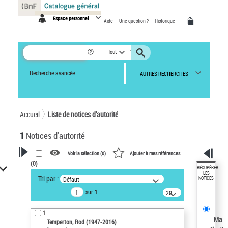
Panneau de gestion des cookies
Espace personnel
Aide
Une question ?
Historique
Tout
Recherche avancée
AUTRES RECHERCHES
Accueil
Liste de notices d’autorité
1
Notices d'autorité
Voir la sélection (
0
)
Ajouter à mes références
(
0
)
VOTRE RECHERCHE
RÉCUPÉRER
LES
Tri par :
Défaut
NOTICES
Recherche avancée dans les
sur 1
notices d’autorité
20
résultats/page
Œuvres liées à l'auteur :
1
Temperton, Rod (1947-2016)
Ma
Temperton, Rod (1947-2016)