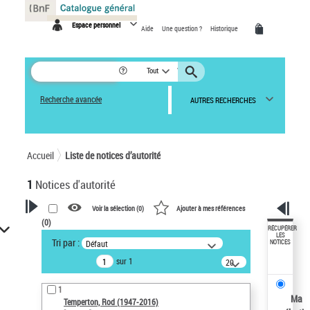
Panneau de gestion des cookies
Espace personnel
Aide
Une question ?
Historique
Tout
Recherche avancée
AUTRES RECHERCHES
Accueil
Liste de notices d’autorité
1
Notices d'autorité
Voir la sélection (
0
)
Ajouter à mes références
(
0
)
VOTRE RECHERCHE
RÉCUPÉRER
LES
Tri par :
Défaut
NOTICES
Recherche avancée dans les
sur 1
notices d’autorité
20
résultats/page
Œuvres liées à l'auteur :
1
Temperton, Rod (1947-2016)
Ma
Temperton, Rod (1947-2016)