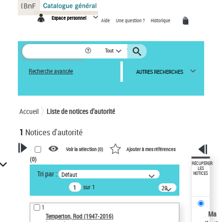
Panneau de gestion des cookies
Espace personnel
Aide
Une question ?
Historique
Tout
Recherche avancée
AUTRES RECHERCHES
Accueil
Liste de notices d’autorité
1
Notices d'autorité
Voir la sélection (
0
)
Ajouter à mes références
(
0
)
VOTRE RECHERCHE
RÉCUPÉRER
LES
Tri par :
Défaut
NOTICES
Recherche avancée dans les
sur 1
notices d’autorité
20
résultats/page
Œuvres liées à l'auteur :
1
Temperton, Rod (1947-2016)
Ma
Temperton, Rod (1947-2016)