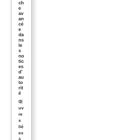
ch
e
av
an
cé
e
da
ns
le
s
no
tic
es
d’
au
to
rit
é
Œ
uv
re
s
lié
es
à