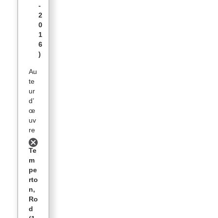
-
2
0
1
6
)
Au
te
ur
d’
œ
uv
re
Te
m
pe
rto
n,
Ro
d