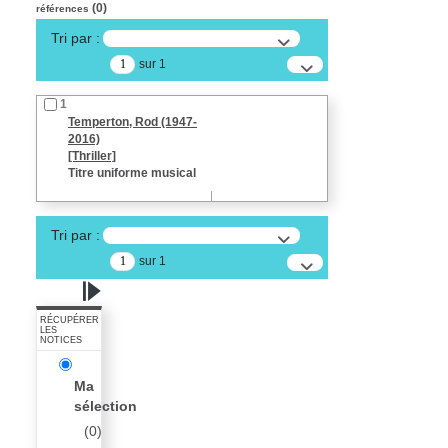
(
0
)
références
Tri par :
sur 1
1
Temperton, Rod (1947-
2016)
[Thriller]
Titre uniforme musical
Tri par :
sur 1
RÉCUPÉRER
LES
NOTICES
Ma
sélection
(
0
)