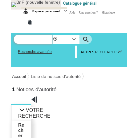
Panneau de gestion des cookies
Espace personnel
Aide
Une question ?
Historique
Recherche avancée
AUTRES RECHERCHES
Accueil
Liste de notices d’autorité
1
Notices d'autorité
VOTRE
RECHERCHE
Re
ch
er