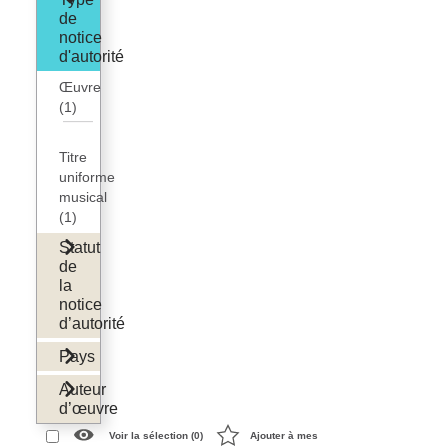
de
notice
d'autorité
Œuvre
(1)
Titre
uniforme
musical
(1)
Statut
de
la
notice
d’autorité
Pays
Auteur
d’œuvre
Voir la sélection (
0
)
Ajouter à mes