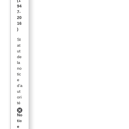
(1
94
7-
20
16
)
St
at
ut
de
la
no
tic
e
d’a
ut
ori
té
No
tic
e