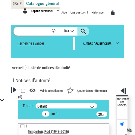
Panneau de gestion des cookies
Espace personnel
Aide
Une question ?
Historique
Tout
Recherche avancée
AUTRES RECHERCHES
Accueil
Liste de notices d’autorité
1
Notices d'autorité
Voir la sélection (
0
)
Ajouter à mes références
(
0
)
VOTRE RECHERCHE
RÉCUPÉRER
LES
Tri par :
Défaut
NOTICES
Recherche avancée dans les
sur 1
notices d’autorité
20
résultats/page
Œuvres liées à l'auteur :
1
Temperton, Rod (1947-2016)
Ma
Temperton, Rod (1947-2016)