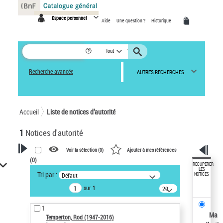
Panneau de gestion des cookies
Espace personnel
Aide
Une question ?
Historique
Tout
Recherche avancée
AUTRES RECHERCHES
Accueil
Liste de notices d’autorité
1
Notices d'autorité
Voir la sélection (
0
)
Ajouter à mes références
(
0
)
VOTRE RECHERCHE
RÉCUPÉRER
LES
Tri par :
Défaut
NOTICES
Recherche avancée dans les
sur 1
notices d’autorité
20
résultats/page
Œuvres liées à l'auteur :
1
Temperton, Rod (1947-2016)
Ma
Temperton, Rod (1947-2016)