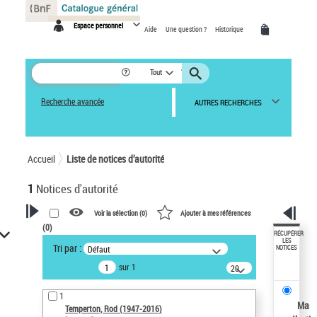
Panneau de gestion des cookies
Espace personnel
Aide
Une question ?
Historique
Tout
Recherche avancée
AUTRES RECHERCHES
Accueil
Liste de notices d’autorité
1
Notices d'autorité
Voir la sélection (
0
)
Ajouter à mes références
(
0
)
VOTRE RECHERCHE
RÉCUPÉRER
LES
Tri par :
Défaut
NOTICES
Recherche avancée dans les
sur 1
notices d’autorité
20
résultats/page
Œuvres liées à l'auteur :
1
Temperton, Rod (1947-2016)
Ma
Temperton, Rod (1947-2016)