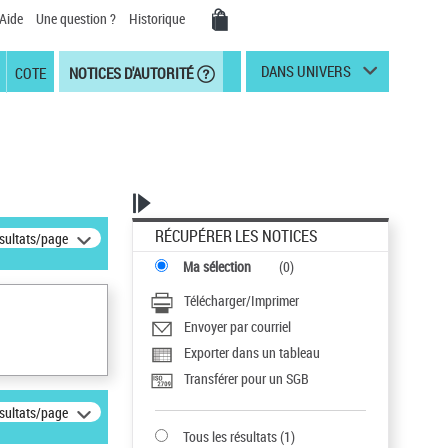
Aide
Une question ?
Historique
DANS UNIVERS
COTE
NOTICES D'AUTORITÉ
RÉCUPÉRER LES NOTICES
ésultats/page
Ma sélection
(
0
)
Télécharger/Imprimer
Envoyer par courriel
Exporter dans un tableau
Transférer pour un SGB
ésultats/page
Tous les résultats
(
1
)