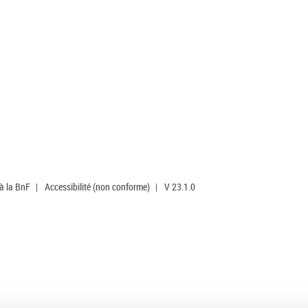
 à la BnF
|
Accessibilité (non conforme)
|
V 23.1.0