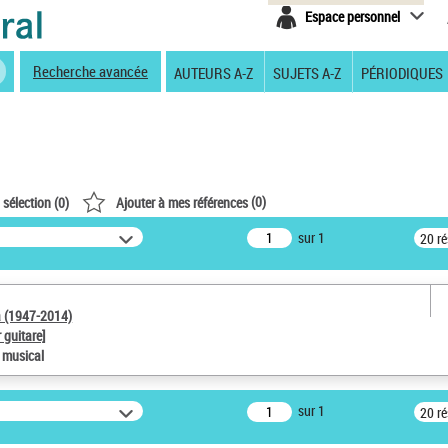
Espace personnel
Recherche avancée
AUTEURS A-Z
SUJETS A-Z
PÉRIODIQUES
(
0
)
 sélection (
0
)
Ajouter à mes références
sur 1
20 r
a (1947-2014)
 guitare]
e musical
sur 1
20 r