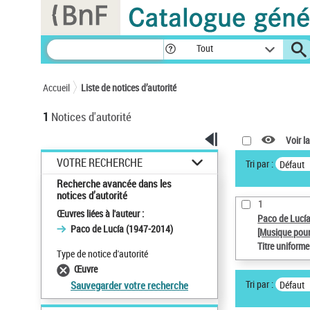
Panneau de gestion des cookies
Tout
Accueil
Liste de notices d’autorité
1
Notices d'autorité
Voir la
VOTRE RECHERCHE
Tri par :
Défaut
Recherche avancée dans les
notices d’autorité
1
Œuvres liées à l'auteur :
Paco de Lucí
Paco de Lucía (1947-2014)
[Musique pour
Titre uniform
Type de notice d'autorité
Œuvre
Tri par :
Défaut
Sauvegarder votre recherche