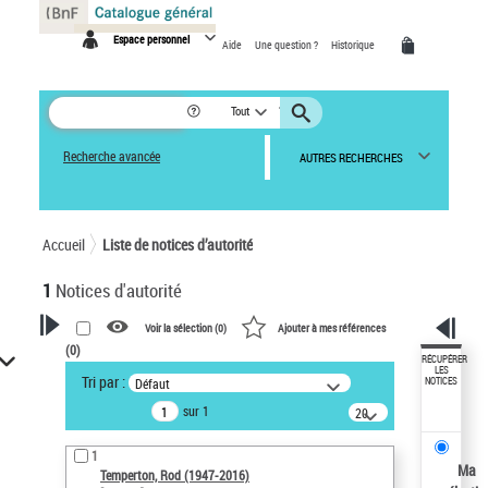
Panneau de gestion des cookies
Espace personnel
Aide
Une question ?
Historique
Tout
Recherche avancée
AUTRES RECHERCHES
Accueil
Liste de notices d’autorité
1
Notices d'autorité
Voir la sélection (
0
)
Ajouter à mes références
(
0
)
VOTRE RECHERCHE
RÉCUPÉRER
LES
Tri par :
Défaut
NOTICES
Recherche avancée dans les
sur 1
notices d’autorité
20
résultats/page
Œuvres liées à l'auteur :
1
Temperton, Rod (1947-2016)
Ma
Temperton, Rod (1947-2016)