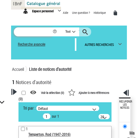
Panneau de gestion des cookies
Espace personnel
Aide
Une question ?
Historique
Tout
Recherche avancée
AUTRES RECHERCHES
Accueil
Liste de notices d’autorité
1
Notices d'autorité
Voir la sélection (
0
)
Ajouter à mes références
(
0
)
VOTRE RECHERCHE
RÉCUPÉRER
LES
Tri par :
Défaut
NOTICES
Recherche avancée dans les
sur 1
notices d’autorité
20
résultats/page
Œuvres liées à l'auteur :
1
Temperton, Rod (1947-2016)
Ma
Temperton, Rod (1947-2016)