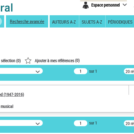
Espace personnel
Recherche avancée
AUTEURS A-Z
SUJETS A-Z
PÉRIODIQUES
(
0
)
 sélection (
0
)
Ajouter à mes références
sur 1
20 r
od (1947-2016)
e musical
sur 1
20 r