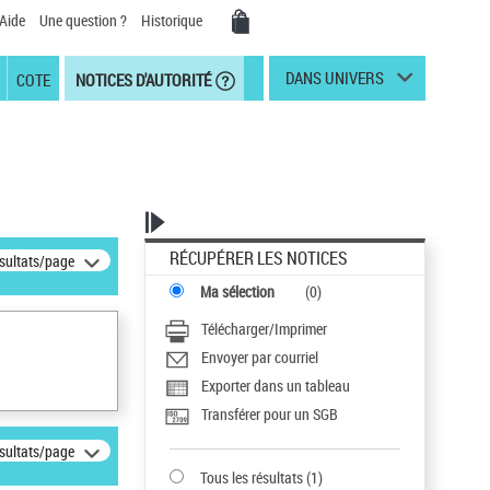
Aide
Une question ?
Historique
DANS UNIVERS
COTE
NOTICES D'AUTORITÉ
RÉCUPÉRER LES NOTICES
ésultats/page
Ma sélection
(
0
)
Télécharger/Imprimer
Envoyer par courriel
Exporter dans un tableau
Transférer pour un SGB
ésultats/page
Tous les résultats
(
1
)