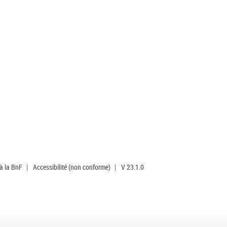
 à la BnF
|
Accessibilité (non conforme)
|
V 23.1.0