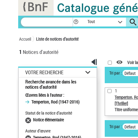
Panneau de gestion des cookies
Tout
Accueil
Liste de notices d’autorité
1
Notices d'autorité
Voir la
VOTRE RECHERCHE
Tri par :
Défaut
Recherche avancée dans les
notices d’autorité
1
Œuvres liées à l'auteur :
Temperton, R
Temperton, Rod (1947-2016)
[Thriller]
Titre uniform
Statut de la notice d’autorité
Notice élémentaire
Tri par :
Défaut
Auteur d’œuvre
Temperton, Rod (1947-2016)