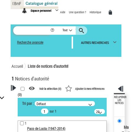
Panneau de gestion des cookies
Espace personnel
Aide
Une question ?
Historique
Tout
Recherche avancée
AUTRES RECHERCHES
Accueil
Liste de notices d’autorité
1
Notices d'autorité
Voir la sélection (
0
)
Ajouter à mes références
(
0
)
VOTRE RECHERCHE
RÉCUPÉRER
LES
Tri par :
Défaut
NOTICES
Recherche avancée dans les
sur 1
notices d’autorité
20
résultats/page
Œuvres liées à l'auteur :
1
Paco de Lucía (1947-2014)
Ma
Paco de Lucía (1947-2014)