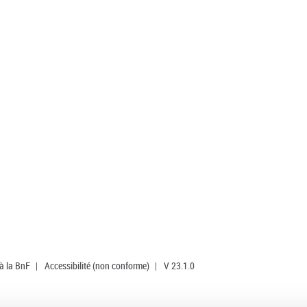
 à la BnF
|
Accessibilité (non conforme)
|
V 23.1.0