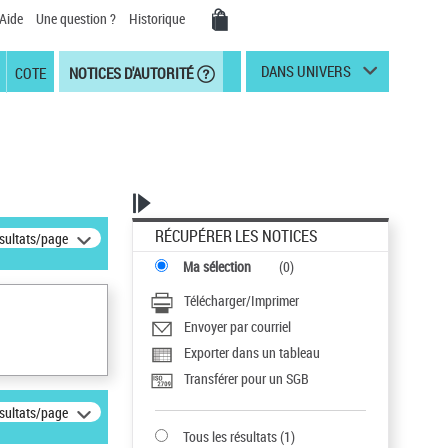
Aide
Une question ?
Historique
DANS UNIVERS
COTE
NOTICES D'AUTORITÉ
RÉCUPÉRER LES NOTICES
ésultats/page
Ma sélection
(
0
)
Télécharger/Imprimer
Envoyer par courriel
Exporter dans un tableau
Transférer pour un SGB
ésultats/page
Tous les résultats
(
1
)