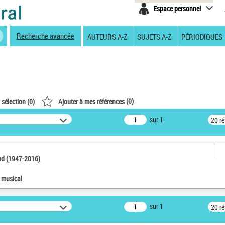
Espace personnel
Recherche avancée
AUTEURS A-Z
SUJETS A-Z
PÉRIODIQUES
(
0
)
 sélection (
0
)
Ajouter à mes références
sur 1
20 r
od (1947-2016)
e musical
sur 1
20 r