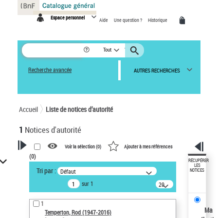
Panneau de gestion des cookies
Espace personnel
Aide
Une question ?
Historique
Tout
Recherche avancée
AUTRES RECHERCHES
Accueil
Liste de notices d’autorité
1
Notices d'autorité
Voir la sélection (
0
)
Ajouter à mes références
(
0
)
VOTRE RECHERCHE
RÉCUPÉRER
LES
Tri par :
Défaut
NOTICES
Recherche avancée dans les
sur 1
notices d’autorité
20
résultats/page
Œuvres liées à l'auteur :
1
Temperton, Rod (1947-2016)
Ma
Temperton, Rod (1947-2016)