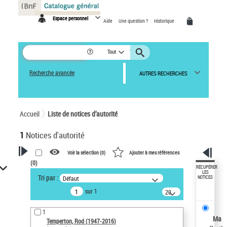
Panneau de gestion des cookies
Espace personnel
Aide
Une question ?
Historique
Tout
Recherche avancée
AUTRES RECHERCHES
Accueil
Liste de notices d’autorité
1
Notices d'autorité
Voir la sélection (
0
)
Ajouter à mes références
(
0
)
VOTRE RECHERCHE
RÉCUPÉRER
LES
Tri par :
Défaut
NOTICES
Recherche avancée dans les
sur 1
notices d’autorité
20
résultats/page
Œuvres liées à l'auteur :
1
Temperton, Rod (1947-2016)
Ma
Temperton, Rod (1947-2016)