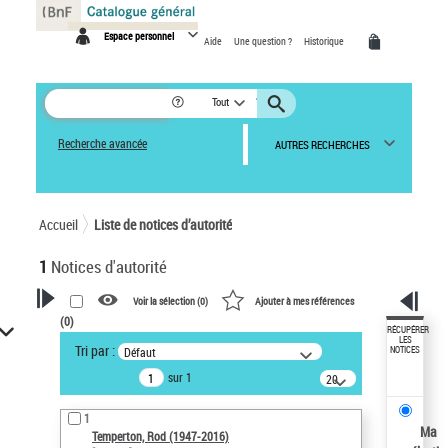
Panneau de gestion des cookies
Espace personnel
Aide
Une question ?
Historique
Tout
Recherche avancée
AUTRES RECHERCHES
Accueil
Liste de notices d’autorité
1
Notices d'autorité
Voir la sélection (
0
)
Ajouter à mes références
(
0
)
VOTRE RECHERCHE
RÉCUPÉRER
LES
Tri par :
Défaut
NOTICES
Recherche avancée dans les
sur 1
notices d’autorité
20
résultats/page
Œuvres liées à l'auteur :
1
Temperton, Rod (1947-2016)
Ma
Temperton, Rod (1947-2016)