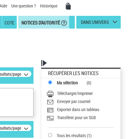
Aide
Une question ?
Historique
DANS UNIVERS
COTE
NOTICES D'AUTORITÉ
RÉCUPÉRER LES NOTICES
ésultats/page
Ma sélection
(
0
)
Télécharger/Imprimer
Envoyer par courriel
Exporter dans un tableau
Transférer pour un SGB
ésultats/page
Tous les résultats
(
1
)