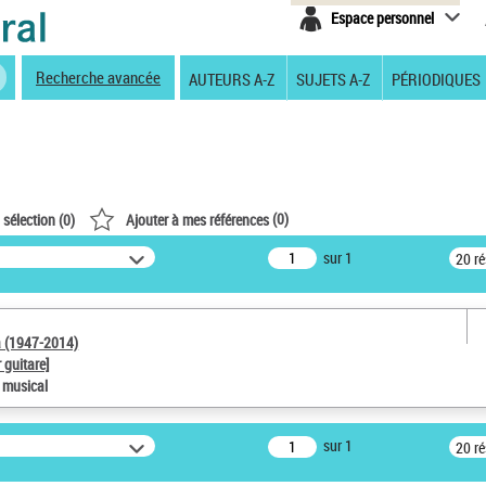
Espace personnel
Recherche avancée
AUTEURS A-Z
SUJETS A-Z
PÉRIODIQUES
(
0
)
 sélection (
0
)
Ajouter à mes références
sur 1
20 r
a (1947-2014)
 guitare]
e musical
sur 1
20 r