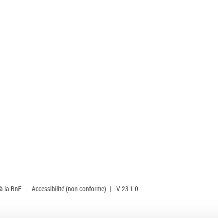
 à la BnF
|
Accessibilité (non conforme)
|
V 23.1.0