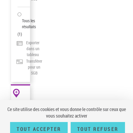
Tous les
résultats
(
1
)
Exporter
dans un
tableau
Transférer
pour un
SGB
AUTRES
RESSOURCES
Ce site utilise des cookies et vous donne le contrôle sur ceux que
data.bnf.fr
vous souhaitez activer
TOUT ACCEPTER
TOUT REFUSER