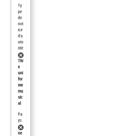
Ty
pe
de
not
ice
d'a
uto
rité
Titr
e
uni
for
me
mu
sic
al
Pa
ys
ne