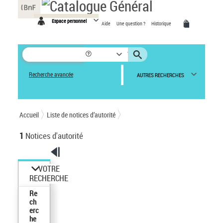
Panneau de gestion des cookies
Espace personnel
Aide
Une question ?
Historique
Recherche avancée
AUTRES RECHERCHES
Accueil
Liste de notices d’autorité
1
Notices d'autorité
VOTRE
RECHERCHE
Re
ch
erc
he