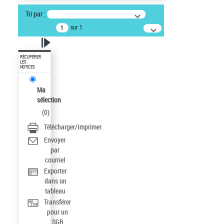
Tri par :
sur 1
RÉCUPÉRER
LES
NOTICES
Ma
sélection
(
0
)
Télécharger/Imprimer
Envoyer
par
courriel
Exporter
dans un
tableau
Transférer
pour un
SGB