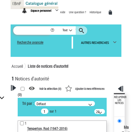
Panneau de gestion des cookies
Espace personnel
Aide
Une question ?
Historique
Tout
Recherche avancée
AUTRES RECHERCHES
Accueil
Liste de notices d’autorité
1
Notices d'autorité
Voir la sélection (
0
)
Ajouter à mes références
(
0
)
VOTRE RECHERCHE
RÉCUPÉRER
LES
Tri par :
Défaut
NOTICES
Recherche avancée dans les
sur 1
notices d’autorité
20
résultats/page
Œuvres liées à l'auteur :
1
Temperton, Rod (1947-2016)
Ma
Temperton, Rod (1947-2016)