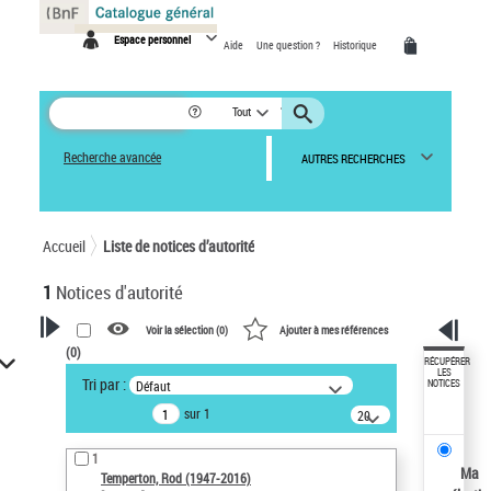
Panneau de gestion des cookies
Espace personnel
Aide
Une question ?
Historique
Tout
Recherche avancée
AUTRES RECHERCHES
Accueil
Liste de notices d’autorité
1
Notices d'autorité
Voir la sélection (
0
)
Ajouter à mes références
(
0
)
VOTRE RECHERCHE
RÉCUPÉRER
LES
Tri par :
Défaut
NOTICES
Recherche avancée dans les
sur 1
notices d’autorité
20
résultats/page
Œuvres liées à l'auteur :
1
Temperton, Rod (1947-2016)
Ma
Temperton, Rod (1947-2016)