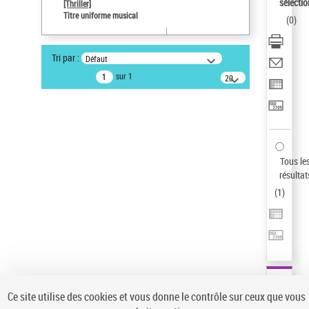
Sauvegarder votre recherche
sélectio
[Thriller]
Titre uniforme musical
(
0
)
AFFINER
Type de notice d'autorité
Tri par :
Défaut
Œuvre
(1)
sur 1
20
résultats/page
Titre uniforme musical
(1)
Statut de la notice d’autorité
Pays
Auteur d’œuvre
Tous le
résultat
(
1
)
Ce site utilise des cookies et vous donne le contrôle sur ceux que vous