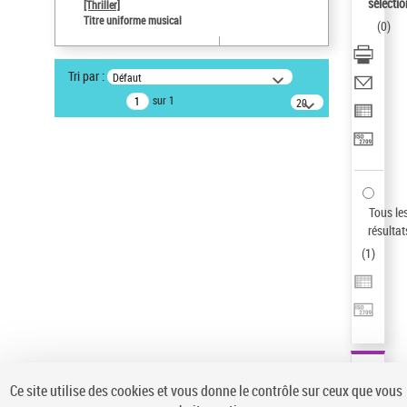
sélectio
[Thriller]
Auteur d’œuvre
Titre uniforme musical
(
0
)
Temperton, Rod (1947-2016)
Sauvegarder votre recherche
Tri par :
Défaut
AFFINER
sur 1
20
résultats/page
Type de notice d'autorité
Œuvre
(1)
Titre uniforme musical
(1)
Statut de la notice d’autorité
Tous le
résultat
Pays
(
1
)
Auteur d’œuvre
Ce site utilise des cookies et vous donne le contrôle sur ceux que vous