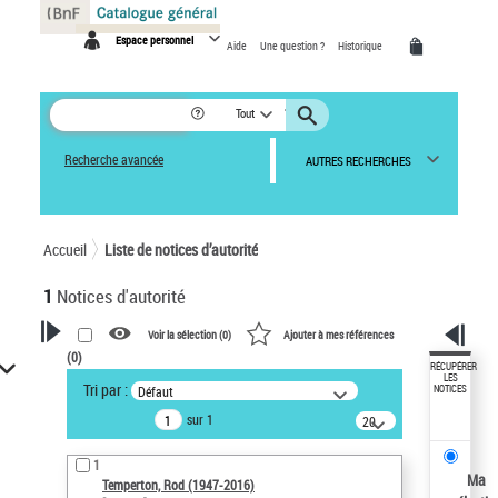
Panneau de gestion des cookies
Espace personnel
Aide
Une question ?
Historique
Tout
Recherche avancée
AUTRES RECHERCHES
Accueil
Liste de notices d’autorité
1
Notices d'autorité
Voir la sélection (
0
)
Ajouter à mes références
(
0
)
VOTRE RECHERCHE
RÉCUPÉRER
LES
Tri par :
Défaut
NOTICES
Recherche avancée dans les
sur 1
notices d’autorité
20
résultats/page
Œuvres liées à l'auteur :
1
Temperton, Rod (1947-2016)
Ma
Temperton, Rod (1947-2016)