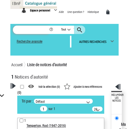
Panneau de gestion des cookies
Espace personnel
Aide
Une question ?
Historique
Tout
Recherche avancée
AUTRES RECHERCHES
Accueil
Liste de notices d’autorité
1
Notices d'autorité
Voir la sélection (
0
)
Ajouter à mes références
(
0
)
VOTRE RECHERCHE
RÉCUPÉRER
LES
Tri par :
Défaut
NOTICES
Recherche avancée dans les
sur 1
notices d’autorité
20
résultats/page
Œuvres liées à l'auteur :
1
Temperton, Rod (1947-2016)
Ma
Temperton, Rod (1947-2016)