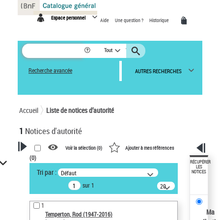
Panneau de gestion des cookies
Espace personnel
Aide
Une question ?
Historique
Tout
Recherche avancée
AUTRES RECHERCHES
Accueil
Liste de notices d’autorité
1
Notices d'autorité
Voir la sélection (
0
)
Ajouter à mes références
(
0
)
VOTRE RECHERCHE
RÉCUPÉRER
LES
Tri par :
Défaut
NOTICES
Recherche avancée dans les
sur 1
notices d’autorité
20
résultats/page
Œuvres liées à l'auteur :
1
Temperton, Rod (1947-2016)
Ma
Temperton, Rod (1947-2016)