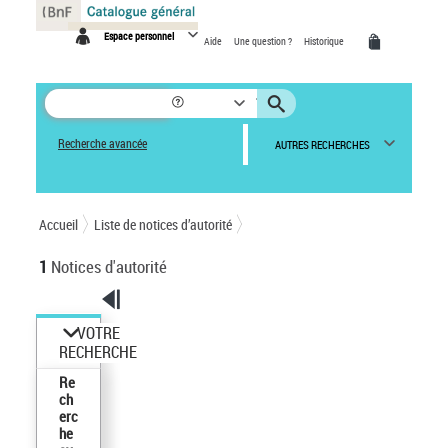
Panneau de gestion des cookies
Espace personnel
Aide
Une question ?
Historique
Recherche avancée
AUTRES RECHERCHES
Accueil
Liste de notices d’autorité
1
Notices d'autorité
VOTRE
RECHERCHE
Re
ch
erc
he