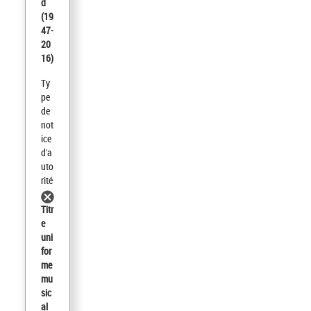
d
(19
47-
20
16)
Ty
pe
de
not
ice
d'a
uto
rité
Titr
e
uni
for
me
mu
sic
al