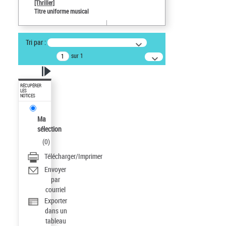
[Thriller]
Titre uniforme musical
Tri par :
sur 1
RÉCUPÉRER
LES
NOTICES
Ma
sélection
(
0
)
Télécharger/Imprimer
Envoyer
par
courriel
Exporter
dans un
tableau