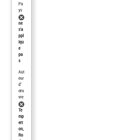
Pa
ys
ne
s'a
ppl
iqu
e
pa
s
Aut
eur
d’
œu
vre
Te
mp
ert
on,
Ro