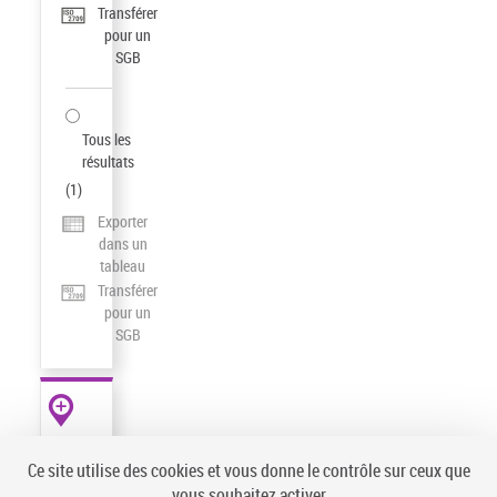
Transférer
pour un
SGB
Tous les
résultats
(
1
)
Exporter
dans un
tableau
Transférer
pour un
SGB
AUTRES
RESSOURCES
Ce site utilise des cookies et vous donne le contrôle sur ceux que
data.bnf.fr
vous souhaitez activer