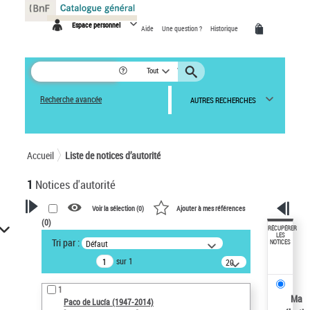
Panneau de gestion des cookies
Espace personnel
Aide
Une question ?
Historique
Tout
Recherche avancée
AUTRES RECHERCHES
Accueil
Liste de notices d’autorité
1
Notices d'autorité
Voir la sélection (
0
)
Ajouter à mes références
(
0
)
VOTRE RECHERCHE
RÉCUPÉRER
LES
Tri par :
Défaut
NOTICES
Recherche avancée dans les
sur 1
notices d’autorité
20
résultats/page
Œuvres liées à l'auteur :
1
Paco de Lucía (1947-2014)
Ma
Paco de Lucía (1947-2014)