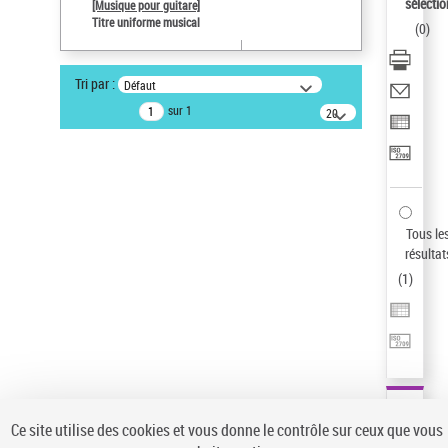
sélectio
[Musique pour guitare]
Pays
Titre uniforme musical
(
0
)
ne s'applique pas
Type de notice d'autorité
Tri par :
Défaut
Œuvre
sur 1
20
Sauvegarder votre recherche
résultats/page
AFFINER
Type de notice d'autorité
Œuvre
(1)
Tous le
Titre uniforme musical
(1)
résultat
(
1
)
Statut de la notice d’autorité
Pays
Auteur d’œuvre
Ce site utilise des cookies et vous donne le contrôle sur ceux que vous