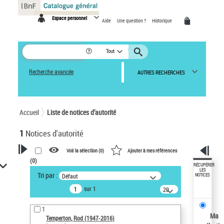
Panneau de gestion des cookies
Espace personnel
Aide
Une question ?
Historique
Tout
Recherche avancée
AUTRES RECHERCHES
Accueil
Liste de notices d’autorité
1
Notices d'autorité
Voir la sélection (
0
)
Ajouter à mes références
(
0
)
VOTRE RECHERCHE
RÉCUPÉRER
LES
Tri par :
Défaut
NOTICES
Recherche avancée dans les
sur 1
notices d’autorité
20
résultats/page
Œuvres liées à l'auteur :
1
Temperton, Rod (1947-2016)
Ma
Temperton, Rod (1947-2016)