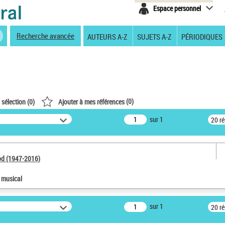
Espace personnel
Recherche avancée
AUTEURS A-Z
SUJETS A-Z
PÉRIODIQUES
(
0
)
 sélection (
0
)
Ajouter à mes références
sur 1
20 r
od (1947-2016)
e musical
sur 1
20 r