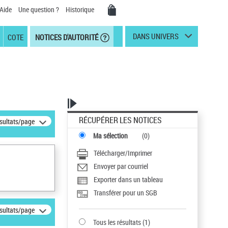
Aide
Une question ?
Historique
DANS UNIVERS
COTE
NOTICES D'AUTORITÉ
RÉCUPÉRER LES NOTICES
ésultats/page
Ma sélection
(
0
)
Télécharger/Imprimer
Envoyer par courriel
Exporter dans un tableau
Transférer pour un SGB
ésultats/page
Tous les résultats
(
1
)