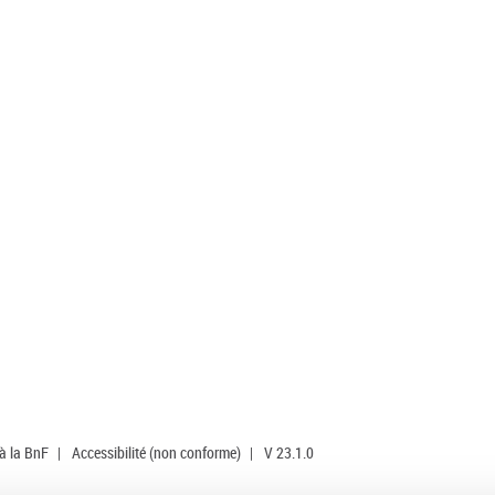
 à la BnF
|
Accessibilité (non conforme)
|
V 23.1.0