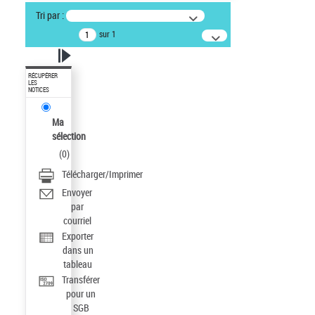
Tri par :
sur 1
RÉCUPÉRER
LES
NOTICES
Ma
sélection
(
0
)
Télécharger/Imprimer
Envoyer
par
courriel
Exporter
dans un
tableau
Transférer
pour un
SGB