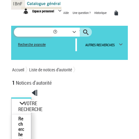
Panneau de gestion des cookies
Espace personnel
Aide
Une question ?
Historique
Recherche avancée
AUTRES RECHERCHES
Accueil
Liste de notices d’autorité
1
Notices d'autorité
VOTRE
RECHERCHE
Re
ch
erc
he