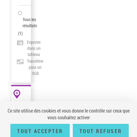
Tous les
résultats
(
1
)
Exporter
dans un
tableau
Transférer
pour un
SGB
AUTRES
RESSOURCES
Ce site utilise des cookies et vous donne le contrôle sur ceux que
data.bnf.fr
vous souhaitez activer
TOUT ACCEPTER
TOUT REFUSER