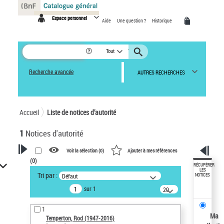
Panneau de gestion des cookies
Espace personnel
Aide
Une question ?
Historique
Tout
Recherche avancée
AUTRES RECHERCHES
Accueil
Liste de notices d’autorité
1
Notices d'autorité
Voir la sélection (
0
)
Ajouter à mes références
(
0
)
VOTRE RECHERCHE
RÉCUPÉRER
LES
Tri par :
Défaut
NOTICES
Recherche avancée dans les
sur 1
notices d’autorité
20
résultats/page
Œuvres liées à l'auteur :
1
Temperton, Rod (1947-2016)
Ma
Temperton, Rod (1947-2016)