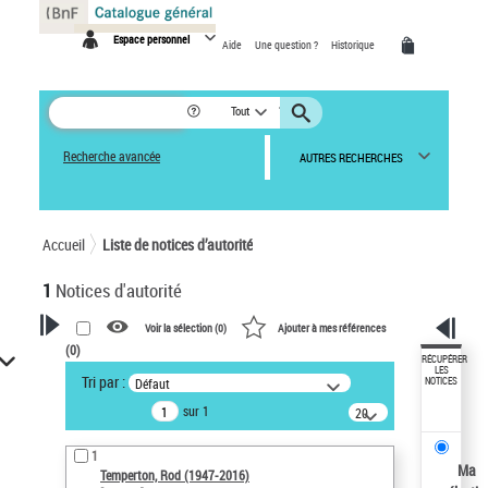
Panneau de gestion des cookies
Espace personnel
Aide
Une question ?
Historique
Tout
Recherche avancée
AUTRES RECHERCHES
Accueil
Liste de notices d’autorité
1
Notices d'autorité
Voir la sélection (
0
)
Ajouter à mes références
(
0
)
VOTRE RECHERCHE
RÉCUPÉRER
LES
Tri par :
Défaut
NOTICES
Recherche avancée dans les
sur 1
notices d’autorité
20
résultats/page
Œuvres liées à l'auteur :
1
Temperton, Rod (1947-2016)
Ma
Temperton, Rod (1947-2016)