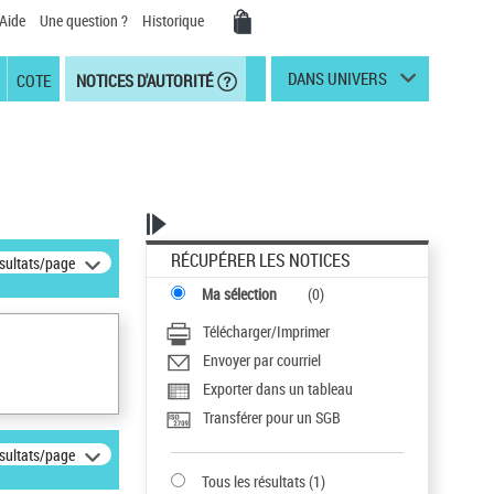
Aide
Une question ?
Historique
DANS UNIVERS
COTE
NOTICES D'AUTORITÉ
RÉCUPÉRER LES NOTICES
ésultats/page
Ma sélection
(
0
)
Télécharger/Imprimer
Envoyer par courriel
Exporter dans un tableau
Transférer pour un SGB
ésultats/page
Tous les résultats
(
1
)