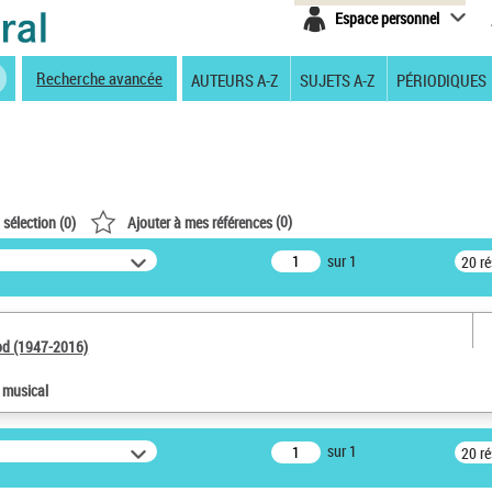
Espace personnel
Recherche avancée
AUTEURS A-Z
SUJETS A-Z
PÉRIODIQUES
(
0
)
 sélection (
0
)
Ajouter à mes références
sur 1
20 r
od (1947-2016)
e musical
sur 1
20 r