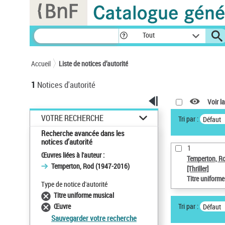
Panneau de gestion des cookies
Tout
Accueil
Liste de notices d’autorité
1
Notices d'autorité
Voir la
VOTRE RECHERCHE
Tri par :
Défaut
Recherche avancée dans les
notices d’autorité
1
Œuvres liées à l'auteur :
Temperton, R
Temperton, Rod (1947-2016)
[Thriller]
Titre uniform
Type de notice d'autorité
Titre uniforme musical
Tri par :
Œuvre
Défaut
Sauvegarder votre recherche