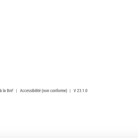
 à la BnF
|
Accessibilité (non conforme)
|
V 23.1.0