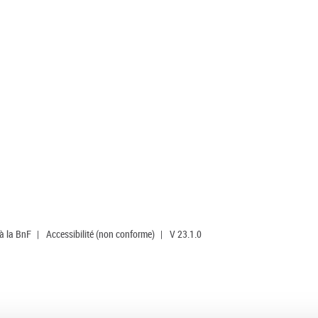
 à la BnF
|
Accessibilité (non conforme)
|
V 23.1.0