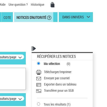
Aide
Une question ?
Historique
DANS UNIVERS
COTE
NOTICES D'AUTORITÉ
RÉCUPÉRER LES NOTICES
ésultats/page
Ma sélection
(
0
)
Télécharger/Imprimer
Envoyer par courriel
Exporter dans un tableau
Transférer pour un SGB
ésultats/page
Tous les résultats
(
1
)