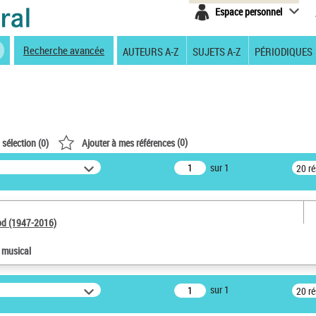
Espace personnel
Recherche avancée
AUTEURS A-Z
SUJETS A-Z
PÉRIODIQUES
(
0
)
 sélection (
0
)
Ajouter à mes références
sur 1
20 r
od (1947-2016)
e musical
sur 1
20 r