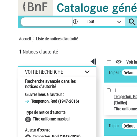
Panneau de gestion des cookies
Tout
Accueil
Liste de notices d’autorité
1
Notices d'autorité
Voir la
VOTRE RECHERCHE
Tri par :
Défaut
Recherche avancée dans les
notices d’autorité
1
Œuvres liées à l'auteur :
Temperton, R
Temperton, Rod (1947-2016)
[Thriller]
Titre uniform
Type de notice d'autorité
Titre uniforme musical
Tri par :
Défaut
Auteur d’œuvre
Temperton, Rod (1947-2016)