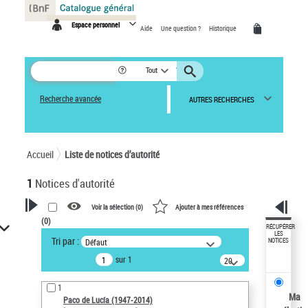
Panneau de gestion des cookies
Espace personnel
Aide
Une question ?
Historique
Tout
Recherche avancée
AUTRES RECHERCHES
Accueil
Liste de notices d’autorité
1
Notices d'autorité
Voir la sélection (
0
)
Ajouter à mes références
(
0
)
VOTRE RECHERCHE
RÉCUPÉRER
LES
Tri par :
Défaut
NOTICES
Recherche avancée dans les
sur 1
notices d’autorité
20
résultats/page
Œuvres liées à l'auteur :
1
Paco de Lucía (1947-2014)
Ma
Paco de Lucía (1947-2014)