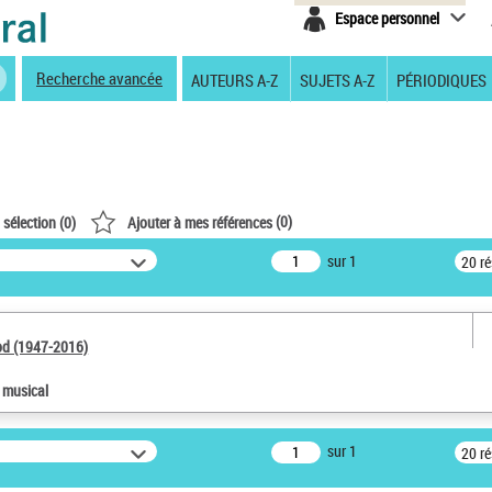
Espace personnel
Recherche avancée
AUTEURS A-Z
SUJETS A-Z
PÉRIODIQUES
(
0
)
 sélection (
0
)
Ajouter à mes références
sur 1
20 r
od (1947-2016)
e musical
sur 1
20 r