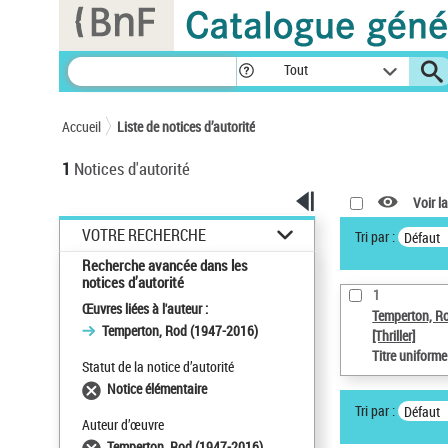
Panneau de gestion des cookies
Tout
Accueil
Liste de notices d’autorité
1
Notices d'autorité
Voir la
VOTRE RECHERCHE
Tri par :
Défaut
Recherche avancée dans les
notices d’autorité
1
Œuvres liées à l'auteur :
Temperton, R
Temperton, Rod (1947-2016)
[Thriller]
Titre uniform
Statut de la notice d’autorité
Notice élémentaire
Tri par :
Défaut
Auteur d’œuvre
Temperton, Rod (1947-2016)