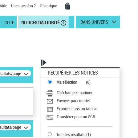
Aide
Une question ?
Historique
DANS UNIVERS
COTE
NOTICES D'AUTORITÉ
RÉCUPÉRER LES NOTICES
ésultats/page
Ma sélection
(
0
)
Télécharger/Imprimer
Envoyer par courriel
Exporter dans un tableau
Transférer pour un SGB
ésultats/page
Tous les résultats
(
1
)