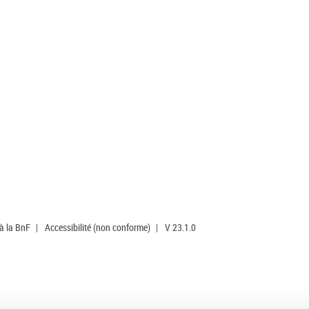
 à la BnF
|
Accessibilité (non conforme)
|
V 23.1.0