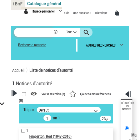
Panneau de gestion des cookies
Espace personnel
Aide
Une question ?
Historique
Tout
Recherche avancée
AUTRES RECHERCHES
Accueil
Liste de notices d’autorité
1
Notices d'autorité
Voir la sélection (
0
)
Ajouter à mes références
(
0
)
VOTRE RECHERCHE
RÉCUPÉRER
LES
Tri par :
Défaut
NOTICES
Recherche avancée dans les
sur 1
notices d’autorité
20
résultats/page
Œuvres liées à l'auteur :
1
Temperton, Rod (1947-2016)
Ma
Temperton, Rod (1947-2016)