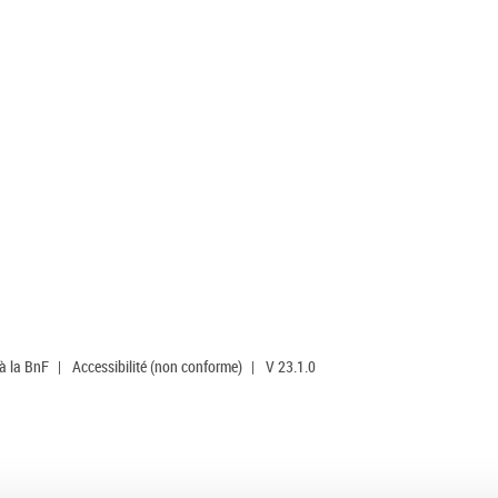
 à la BnF
|
Accessibilité (non conforme)
|
V 23.1.0