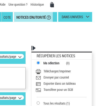
Aide
Une question ?
Historique
DANS UNIVERS
COTE
NOTICES D'AUTORITÉ
RÉCUPÉRER LES NOTICES
ésultats/page
Ma sélection
(
0
)
Télécharger/Imprimer
Envoyer par courriel
Exporter dans un tableau
Transférer pour un SGB
ésultats/page
Tous les résultats
(
1
)