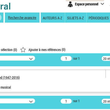
Espace personnel
Recherche avancée
AUTEURS A-Z
SUJETS A-Z
PÉRIODIQUES
(
0
)
 sélection (
0
)
Ajouter à mes références
sur 1
20 r
od (1947-2016)
e musical
sur 1
20 r