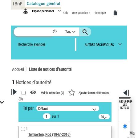
Panneau de gestion des cookies
Espace personnel
Aide
Une question ?
Historique
Tout
Recherche avancée
AUTRES RECHERCHES
Accueil
Liste de notices d’autorité
1
Notices d'autorité
Voir la sélection (
0
)
Ajouter à mes références
(
0
)
VOTRE RECHERCHE
RÉCUPÉRER
LES
Tri par :
Défaut
NOTICES
Recherche avancée dans les
sur 1
notices d’autorité
20
résultats/page
Œuvres liées à l'auteur :
1
Temperton, Rod (1947-2016)
Ma
Temperton, Rod (1947-2016)