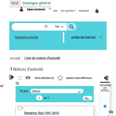
Panneau de gestion des cookies
Espace personnel
Aide
Une question ?
Historique
Tout
Recherche avancée
AUTRES RECHERCHES
Accueil
Liste de notices d’autorité
1
Notices d'autorité
Voir la sélection (
0
)
Ajouter à mes références
(
0
)
VOTRE RECHERCHE
RÉCUPÉRER
LES
Tri par :
Défaut
NOTICES
Recherche avancée dans les
sur 1
notices d’autorité
20
résultats/page
Œuvres liées à l'auteur :
1
Temperton, Rod (1947-2016)
Ma
Temperton, Rod (1947-2016)