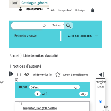
Panneau de gestion des cookies
Espace personnel
Aide
Une question ?
Historique
Tout
Recherche avancée
AUTRES RECHERCHES
Accueil
Liste de notices d’autorité
1
Notices d'autorité
Voir la sélection (
0
)
Ajouter à mes références
(
0
)
VOTRE RECHERCHE
RÉCUPÉRER
LES
Tri par :
Défaut
NOTICES
Recherche avancée dans les
sur 1
notices d’autorité
20
résultats/page
Œuvres liées à l'auteur :
1
Temperton, Rod (1947-2016)
Ma
Temperton, Rod (1947-2016)