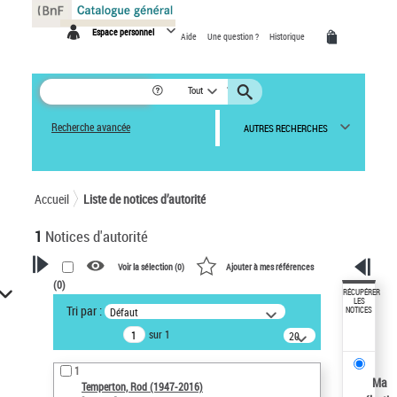
Panneau de gestion des cookies
Espace personnel
Aide
Une question ?
Historique
Tout
Recherche avancée
AUTRES RECHERCHES
Accueil
Liste de notices d’autorité
1
Notices d'autorité
Voir la sélection (
0
)
Ajouter à mes références
(
0
)
VOTRE RECHERCHE
RÉCUPÉRER
LES
Tri par :
Défaut
NOTICES
Recherche avancée dans les
sur 1
notices d’autorité
20
résultats/page
Œuvres liées à l'auteur :
1
Temperton, Rod (1947-2016)
Ma
Temperton, Rod (1947-2016)