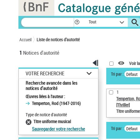
Panneau de gestion des cookies
Tout
Accueil
Liste de notices d’autorité
1
Notices d'autorité
Voir la
VOTRE RECHERCHE
Tri par :
Défaut
Recherche avancée dans les
notices d’autorité
1
Œuvres liées à l'auteur :
Temperton, R
Temperton, Rod (1947-2016)
[Thriller]
Titre uniform
Type de notice d'autorité
Titre uniforme musical
Tri par :
Défaut
Sauvegarder votre recherche