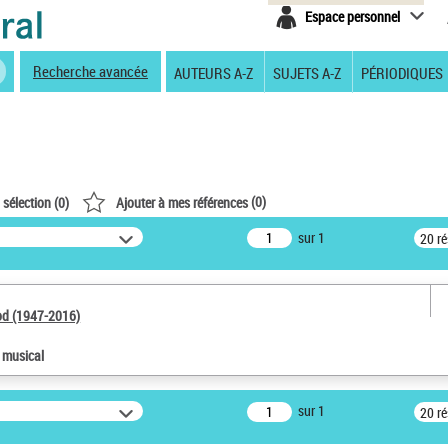
Espace personnel
Recherche avancée
AUTEURS A-Z
SUJETS A-Z
PÉRIODIQUES
(
0
)
 sélection (
0
)
Ajouter à mes références
sur 1
20 r
od (1947-2016)
e musical
sur 1
20 r