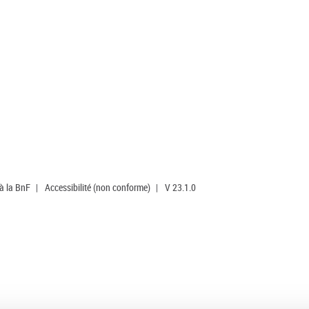
 à la BnF
|
Accessibilité (non conforme)
|
V 23.1.0