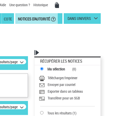
Aide
Une question ?
Historique
DANS UNIVERS
COTE
NOTICES D'AUTORITÉ
RÉCUPÉRER LES NOTICES
ésultats/page
Ma sélection
(
0
)
Télécharger/Imprimer
Envoyer par courriel
Exporter dans un tableau
Transférer pour un SGB
ésultats/page
Tous les résultats
(
1
)