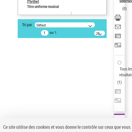
sélectio
[Thriller]
Auteur d’œuvre
Titre uniforme musical
(
0
)
Temperton, Rod (1947-2016)
Type de notice d'autorité
Tri par :
Défaut
Titre uniforme musical
sur 1
20
résultats/page
Statut de la notice d’autorité
Notice élémentaire
Pays
ne s'applique pas
Sauvegarder votre recherche
Tous le
résultat
AFFINER
(
1
)
Type de notice d'autorité
Œuvre
(1)
Titre uniforme musical
(1)
Statut de la notice d’autorité
Ce site utilise des cookies et vous donne le contrôle sur ceux que vous
Pays