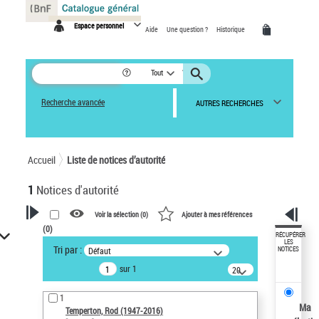
Panneau de gestion des cookies
Espace personnel
Aide
Une question ?
Historique
Tout
Recherche avancée
AUTRES RECHERCHES
Accueil
Liste de notices d’autorité
1
Notices d'autorité
Voir la sélection (
0
)
Ajouter à mes références
(
0
)
VOTRE RECHERCHE
RÉCUPÉRER
LES
Tri par :
Défaut
NOTICES
Recherche avancée dans les
sur 1
notices d’autorité
20
résultats/page
Œuvres liées à l'auteur :
1
Temperton, Rod (1947-2016)
Ma
Temperton, Rod (1947-2016)