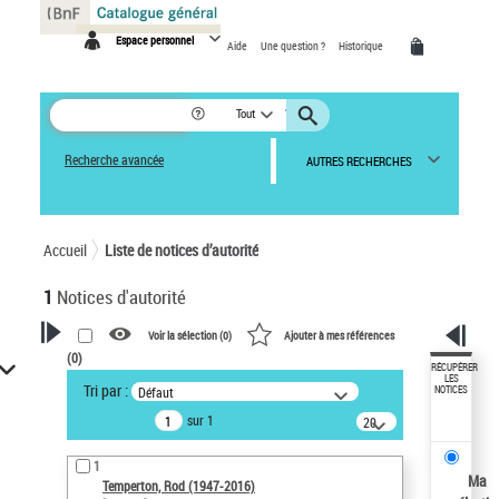
Panneau de gestion des cookies
Espace personnel
Aide
Une question ?
Historique
Tout
Recherche avancée
AUTRES RECHERCHES
Accueil
Liste de notices d’autorité
1
Notices d'autorité
Voir la sélection (
0
)
Ajouter à mes références
(
0
)
VOTRE RECHERCHE
RÉCUPÉRER
LES
Tri par :
Défaut
NOTICES
Recherche avancée dans les
sur 1
notices d’autorité
20
résultats/page
Œuvres liées à l'auteur :
1
Temperton, Rod (1947-2016)
Ma
Temperton, Rod (1947-2016)